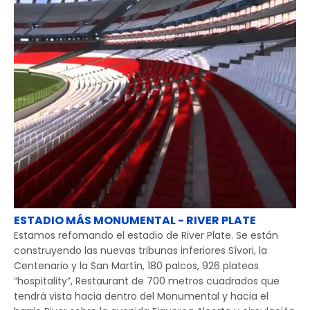
ESTADIO MÁS MONUMENTAL - RIVER PLATE
Estamos refomando el estadio de River Plate. Se están
construyendo las nuevas tribunas inferiores Sívori, la
Centenario y la San Martín, 180 palcos, 926 plateas
“hospitality”, Restaurant de 700 metros cuadrados que
tendrá vista hacia dentro del Monumental y hacia el